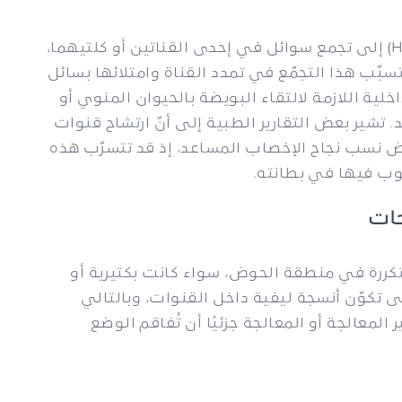
تشير ارتشاحات قنوات فالوب (Hydrosalpinx) إلى تجمع سوائل في إحدى القناتين أو كلتيهما،
سبّب هذا التجمّع في تمدد القناة وامتلائها بسائل
الداخلية اللازمة لالتقاء البويضة بالحيوان المنوي أو
تشير بعض التقارير الطبية إلى أنّ ارتشاح قنوات
ض نسب نجاح الإخصاب المساعد، إذ قد تتسرّب هذه
غوب فيها في بطانته.
حات
متكررة في منطقة الحوض، سواء كانت بكتيرية أو
ى تكوّن أنسجة ليفية داخل القنوات، وبالتالي
المعالجة أو المعالجة جزئيًا أن تُفاقم الوضع