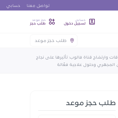
تواصل معنا
حسابي
حسابي
حجز موعد
تسجيل دخول
طلب حجز
طلب حجز موعد
قات وارتشاح قناة فالوب: تأثيرها على نجاح
 المجهري وحلول علاجية فعّالة
طلب حجز موعد