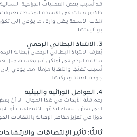
قد تُسبب بعض العمليات الجراحية النسائية،
ظهور ندبات في الأنسجة المحيطة بقنوات فالو
تندّب الأنسجة يظل واردًا، ما يؤدي إلى تكوّ
بوظيفتها.
3. الانتباذ البطاني الرحمي
يُعرَف الانتباذ البطاني الرحمي (بطانة الرح
ببطانة الرحم في أماكن غير معتادة، مثل ق
تُسبب تهيّجًا والتهابًا مزمنًا، مما يؤدي إل
جودة القناة وحركتها.
4. العوامل الوراثية والبيئية
رغم قلّة الأبحاث في هذا المجال، إلا أنّ بع
لدى بعض النساء لتكوّن الالتصاقات أو الار
دورًا في تعزيز مخاطر الإصابة بالتهابات الح
ثالثًا: تأثير الإلتصاقات والارتش