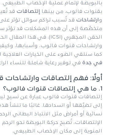
بالبويضة لإتمام عملية الإخصاب الطبيعي. 
بقنوات فالوب، من بينها
إلتصاقات
قد تُعي
و
ارتشاحات
قد تُسبب تراكم سوائل تؤثر على ا
متخصّصة إلى أن هذه المشكلات قد تؤثر سلب
الحقن المجهري (ICSI). في 
وارتشاحات قنوات فالوب، وأسبابها، وكيفي
كما سنلقي الضوء على الخيارات العلاجية ال
في جدة
في توفير رعاية شاملة للنساء الرا
أولًا: فهم إلتصاقات وارتشاحات 
1. ما هي إلتصاقات قنوات فالوب؟
إلتصاقات قنوات فالوب عبارة عن نسيج ليف
إلى تضيّقها أو انسدادها. غالبًا ما تنشأ هذ
نسائية أو أمراض مثل الانتباذ البطاني الرحم
الإلتصاقات، تُصبح حركة البويضة نحو الرحم 
المنوية إلى مكان الإخصاب الطبيعي.