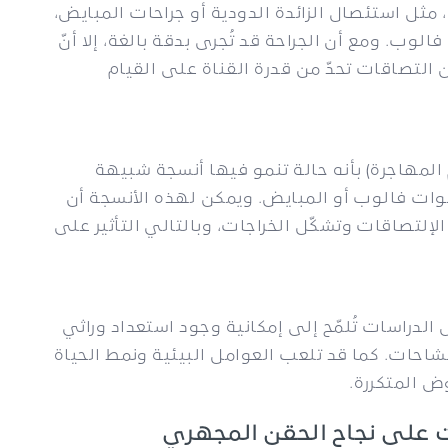
 مثل استئصال الزائدة الدودية أو جراحات المبايض،
ب. ومع أن الجراحة قد تُجرى بدقة بالغة، إلا أنّ
ن التصاقات تحدّ من قدرة القناة على القيام
م المهاجرة) بأنه حالة تنمو فيها أنسجة شبيهة
نوات فالوب أو المبايض. ويمكن لهذه الأنسجة أن
ى الإلتصاقات وتشكّل الخراجات، وبالتالي التأثير على
ض الدراسات تُلمّح إلى إمكانية وجود استعداد وراثي
تشاحات. كما قد تلعب العوامل البيئية ونمط الحياة
وض المتكررة.
احات على نجاح الحقن المجهري